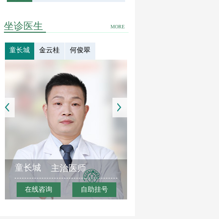
坐诊医生
MORE
童长城
金云桂
何俊翠
童长城
主治医师
在线咨询
自助挂号