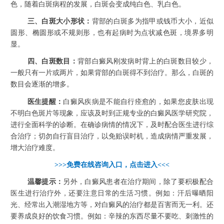
色，随着白斑病程的发展，白斑会变成纯白色、乳白色。
三、白斑大小形状：
背部的白斑多为指甲或钱币大小，近似
圆形、椭圆形或不规则形，也有起病时为点状减色斑，境界多明
显。
四、白斑数目：
背部白癜风刚发病时背上的白斑数目较少，
一般只有一片或两片，如果背部的白斑得不到治疗。那么，白斑的
数目会逐渐的增多。
医生提醒：
白癜风疾病是不能自行痊愈的，如果您皮肤出现
不明白色斑片等现象，应该及时到正规专业的白癜风医学研究院，
进行全面科学的诊断。在确诊病情的情况下，及时配合医生进行综
合治疗；切勿自行盲目治疗，以免贻误时机，造成病情严重发展，
增大治疗难度。
>>>免费在线咨询入口，点击进入<<<
温馨提示：
另外，白癜风患者在治疗期间，除了要积极配合
医生进行治疗外，还要注意日常的生活习惯。例如：汗后曝晒阳
光、经常出入潮湿地方等，对白癜风的治疗都是百害而无一利。还
要养成良好的饮食习惯。例如：辛辣的东西尽量不要吃、刺激性的