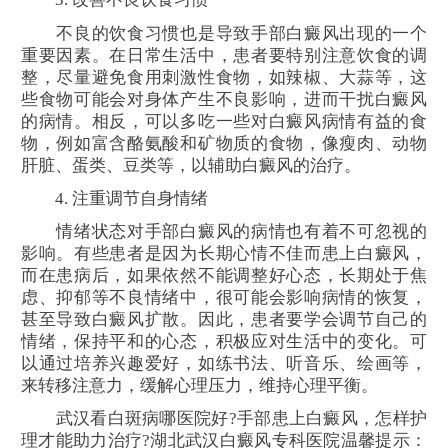
不良的饮食习惯也是导致手部白癜风出现的一个
重要因素。在日常生活中，患者要特别注意饮食的调
整，尽量避免食用刺激性食物，如辣椒、大蒜等，这
些食物可能会对身体产生不良影响，进而干扰白癜风
的病情。相反，可以多吃一些对白癜风病情有益的食
物，例如富含酪氨酸和矿物质的食物，像瘦肉、动物
肝脏、蛋类、豆类等，以辅助白癜风的治疗。
4. 注重调节自身情绪
情绪状态对手部白癜风的病情也有着不可忽视的
影响。有些患者是因为长期心情不佳而患上白癜风，
而在患病后，如果依然不能调整好心态，长期处于焦
虑、抑郁等不良情绪中，很可能会影响病情的恢复，
甚至导致白癜风扩散。因此，患者要学会调节自己的
情绪，保持平和的心态，积极应对生活中的变化。可
以通过培养兴趣爱好，如练书法、听音乐、绘画等，
来转移注意力，缓解心理压力，维持心理平衡。
武汉看白斑病哪医院好?手部患上白癜风，怎样护
理才能助力治疗?湖北武汉白癜风专科医院温馨提示：