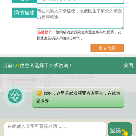
病情描述
温馨提示：
预约成功后我院值班医生将与您联系，安
排医生及确认详细就诊时间。
武汉市硚口区解放大道479号
当前
127
位患者选择了在线咨询！
关闭
免费电话：
027-83886690
你好，这里是武汉环亚咨询平台，在线为
Copyright 2023 武汉环亚中医白癜风医院
您服务！
本网站信息仅做健康参考，具体诊疗请遵医师意见
鄂公网安备 42010402000616号
版权所有：
鄂ICP备16003424号-5