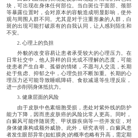
块，可出现在身体任何部位。当白斑位于面部、颈部
等暴露位置时，会对原本的容貌造成明显影响，使外
观与周围人群不同。尤其是对于注重形象的人群，白
斑的出现可能打破原有的自我认同，让人感到陌生和
不安。
2. 心理上的负担
外貌的改变容易让患者承受较大的心理压力。在
日常社交中，他人异样的目光或不理解的态度，可能
使患者产生自卑、孤僻的情绪，不愿与人交流，长期
处于焦虑、抑郁之中，心理负担不断加重。长期的心
理压力还可能导致睡眠障碍、食欲减退等生理反应，
进一步削弱身体抵抗力。
3. 健康层面的风险
由于皮肤中色素细胞受损，患处对紫外线的防护
能力下降，因而患皮肤癌的风险比常人更高。同时，
白癜风可能伴随斑秃、甲状腺疾病等一些并发症，对
身体健康构成额外威胁。此外，研究表明，白癜风患
者发生眼部异常(如虹膜炎)的概率也略有升高，需定期